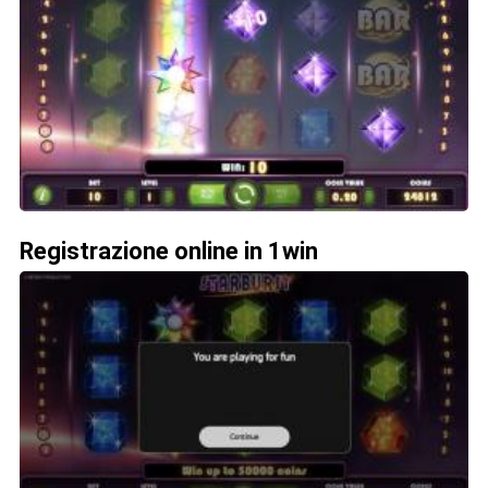
Registrazione online in 1win