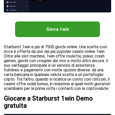
Gioca 1win
Starburst 1win e più di 7500 giochi online. Una scelta così
ricca è offerta da uno dei più popolari casinò online 1win.
Oltre alle slot machine, 1win offre roulette, poker, crash
games, giochi con croupier dal vivo e molto altro ancora. Il
suo vantaggio principale è un servizio di assistenza
fulmineo e pagamenti con molte opzioni diverse: da una
carta bancaria in qualsiasi valuta scelta a un portafoglio
cripto. Tra l'altro, quando si ricarica un conto con i bitcoin, il
casinò offre solidi bonus, in relazione ai quali molti giocatori
scambiano per la prima volta i contanti con le criptovalute.
Giocare a Starburst 1win Demo
gratuita