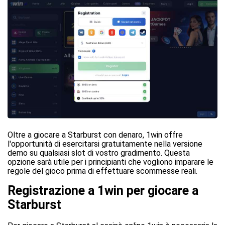
Oltre a giocare a Starburst con denaro, 1win offre
l'opportunità di esercitarsi gratuitamente nella versione
demo su qualsiasi slot di vostro gradimento. Questa
opzione sarà utile per i principianti che vogliono imparare le
regole del gioco prima di effettuare scommesse reali.
Registrazione a 1win per giocare a
Starburst