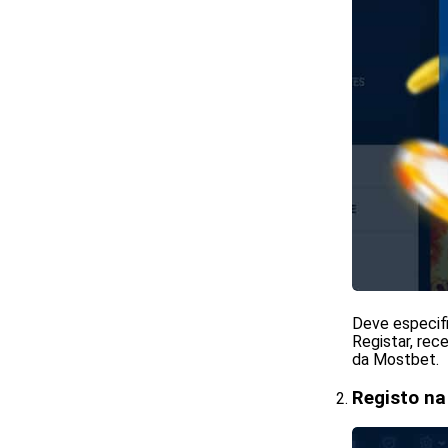
Deve especifi
Registar, re
da Mostbet.
Registo na