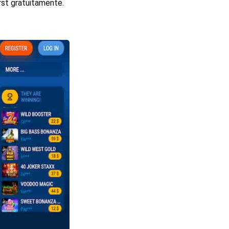
rst gratuitamente.