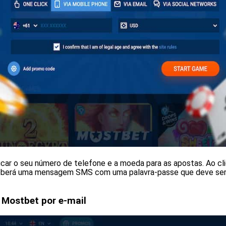
car o seu número de telefone e a moeda para as apostas. Ao cl
ceberá uma mensagem SMS com uma palavra-passe que deve ser i
 Mostbet por e-mail