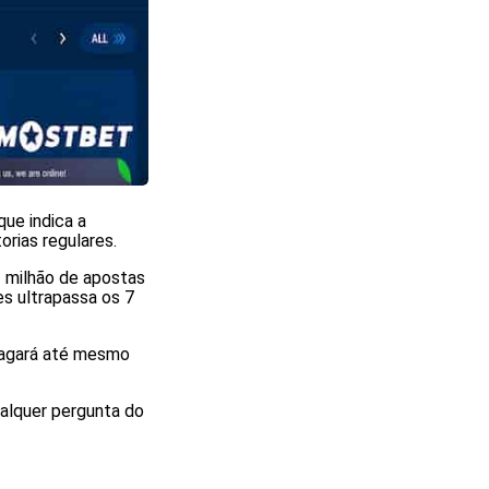
que indica a
rias regulares.
 milhão de apostas
es ultrapassa os 7
 pagará até mesmo
ualquer pergunta do