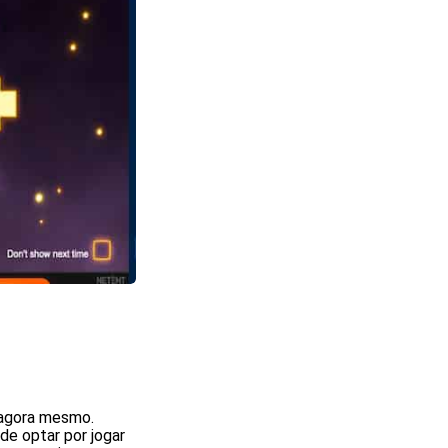
 agora mesmo.
de optar por jogar