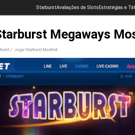
Starburst
Avaliações de Slots
Estratégias e Tá
Starburst Megaways Mo
rburst
Jogar Starburst Mostbet